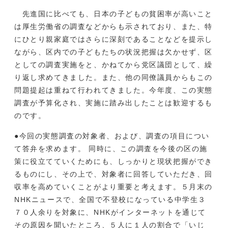
先進国に比べても、日本の子どもの貧困率が高いこと
は厚生労働省の調査などからも示されており、また、特
にひとり親家庭ではさらに深刻であることなどを提示し
ながら、区内での子どもたちの状況把握は欠かせず、区
としての調査実施をと、かねてから党区議団として、繰
り返し求めてきました。また、他の同僚議員からもこの
問題提起は重ねて行われてきました。今年度、この実態
調査が予算化され、実施に踏み出したことは歓迎するも
のです。
●今回の実態調査の対象者、および、調査の項目につい
て答弁を求めます。 同時に、この調査を今後の区の施
策に役立てていくためにも、しっかりと現状把握ができ
るものにし、その上で、対象者に回答していただき、回
収率を高めていくことがより重要と考えます。５月末の
NHKニュースで、全国で不登校になっている中学生３
７０人余りを対象に、NHKがインターネットを通じて
その原因を聞いたところ、５人に１人の割合で「いじ