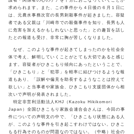
護者・関係者の心のケアを十分におこなっていくことが
求められます。また、この事件から４日後の６月１日に
は、元農水事務次官の長男刺殺事件が起きました。容疑
者である父親は「川崎市での殺傷事件を知り、長男も人
に危害を加えるかもしれないと思った」との趣旨を話し
たとの報道も受け、非常に胸が苦しくなりました。
なぜ、このような事件が起きてしまったのかを社会全
体で考え、解明していくことがとても大切であると感じ
ます。容疑者がひきこもり傾向にあったということで、
「ひきこもり」と「犯罪」を軽率に結びつけるような報
道もあり、「誤解や偏見を助長するようなことは控えて
欲しい」と当事者や家族会、ひきこもり支援団体から相
次いで声明が発表されました。
特定非営利活動法人KHJ（Kazoku Hikikomori
Japan）全国ひきこもり家族会連合会さんは、今回の事
件についての声明文の中で、「ひきこもり状態にある人
が、このような事件を引き起こすわけではない。ひきこ
もる行為そのものが問題なのではない。（中略）社会の