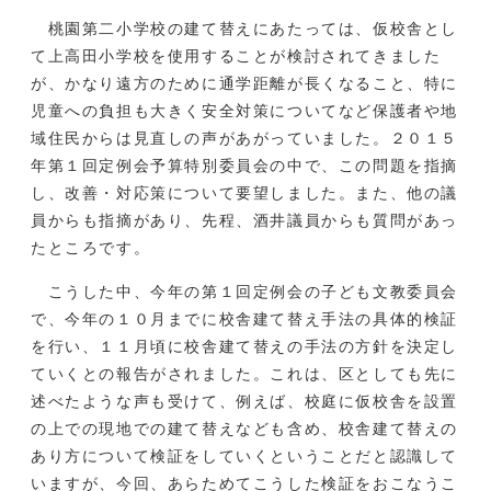
桃園第二小学校の建て替えにあたっては、仮校舎とし
て上高田小学校を使用することが検討されてきました
が、かなり遠方のために通学距離が長くなること、特に
児童への負担も大きく安全対策についてなど保護者や地
域住民からは見直しの声があがっていました。２０１５
年第１回定例会予算特別委員会の中で、この問題を指摘
し、改善・対応策について要望しました。また、他の議
員からも指摘があり、先程、酒井議員からも質問があっ
たところです。
こうした中、今年の第１回定例会の子ども文教委員会
で、今年の１０月までに校舎建て替え手法の具体的検証
を行い、１１月頃に校舎建て替えの手法の方針を決定し
ていくとの報告がされました。これは、区としても先に
述べたような声も受けて、例えば、校庭に仮校舎を設置
の上での現地での建て替えなども含め、校舎建て替えの
あり方について検証をしていくということだと認識して
いますが、今回、あらためてこうした検証をおこなうこ