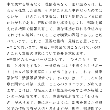
中で属する場もなく、理解者もなく、追い詰められ、社
会から孤立した結果、引き起こされた事件だったのでは
ないか」「ひきこもり支援は、制度と制度のはざまに置
かれがちである。行政の縦割り構造をなくし、部署を超
えた多機関で情報共有して、密な連携が取れる仕組みを
それぞれの地域につくることが喫緊の課題である」と述
べています。これは、重要な指摘・見解だと思います。
●そこで伺います。現在、中野区でおこなわれているひ
きこもり支援の現状について答弁を求めます。
●中野区のホームページにおいて、「ひきこもり 支
援」と検索をすると、一番初めには「中野くらしサポー
ト（自立相談支援窓口）」が出てきます。これは、健康
福祉部生活援護課所管です。その次には、「こころの健
康に関する相談・支援 こころのクリニック」が出てき
ます。これは、地域支えあい推進部の各すこやか福祉セ
ンターが所管です。また、障害福祉所管では「せせら
ぎ」があります。先に述べたように、部署を超えた多機
関での情報共有が大切と考えますが、現在、部署間でと