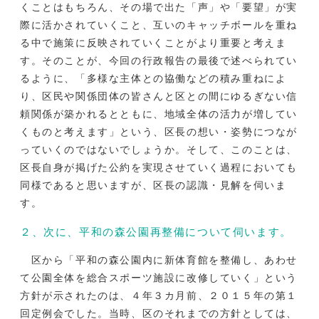
くことはもちろん、その場で出た「声」や「要望」が実
際に活かされていくこと、互いのキャッチボールを重ね
る中で施策に反映されていくことがより重要と考えま
す。そのことが、今回の行政報告の最後で述べられてい
るように、「多様な主体との協働などの積み重ねによ
り、区民や関係団体の皆さんと区との間にゆるぎない信
頼関係が築かれるとともに、地域全体の活力が増してい
くものと考えます」という、区長の想い・姿勢につなが
っていくのではないでしょうか。そして、このことは、
区長自身が掲げた公約を実現させていく過程においても
同様であると思いますが、区長の認識・見解を伺いま
す。
２、次に、平和の森公園再整備について伺います。
区から「平和の森公園内に新体育館を整備し、あわせ
て公園全体を総合スポーツ施設に改修していく」という
方針が示されたのは、４年３カ月前、２０１５年の第１
回定例会でした。当時、区のそれまでの方針としては、