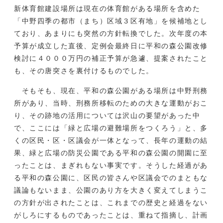
新体育館建設場所は現在の体育館がある場所を含めた
「中野四季の都市（まち）区域３区有地」を候補地とし
ており、あまりにも突然の方針転換でした。次年度の本
予算が成立した直後、定例会最終日に平和の森公園改修
検討に４０００万円の補正予算が急遽、提案されたこと
も、その唐突さを裏付けるものでした。
そもそも、現在、平和の森公園がある場所は中野刑務
所があり、当時、刑務所移転のための大きな運動がおこ
り、その跡地の活用については沢山の要望があった中
で、ここには「緑と広場の避難場所をつくろう」と、多
くの区民・区・区議会が一体となって、長年の運動の結
果、緑と広場の防災公園である平和の森公園の開園に至
ったことは、まぎれもない事実です。そうした経過があ
る平和の森公園に、区民の皆さんや区議会でのまともな
議論もないまま、公園のあり方を大きく変えてしまうこ
の方針が出されたことは、これまでの歴史と経過をない
がしろにするものであったことは、重ねて指摘し、計画