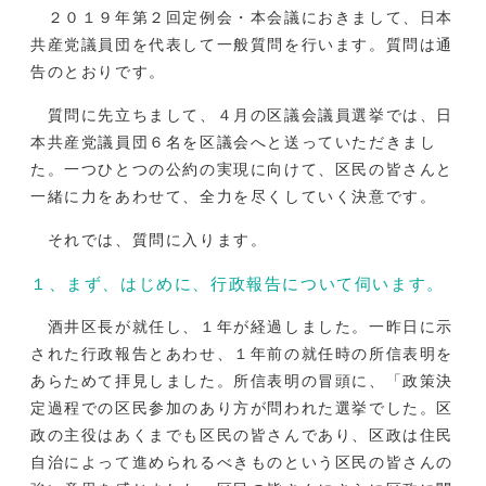
２０１９年第２回定例会・本会議におきまして、日本
共産党議員団を代表して一般質問を行います。質問は通
告のとおりです。
質問に先立ちまして、４月の区議会議員選挙では、日
本共産党議員団６名を区議会へと送っていただきまし
た。一つひとつの公約の実現に向けて、区民の皆さんと
一緒に力をあわせて、全力を尽くしていく決意です。
それでは、質問に入ります。
１、まず、はじめに、行政報告について伺います。
酒井区長が就任し、１年が経過しました。一昨日に示
された行政報告とあわせ、１年前の就任時の所信表明を
あらためて拝見しました。所信表明の冒頭に、「政策決
定過程での区民参加のあり方が問われた選挙でした。区
政の主役はあくまでも区民の皆さんであり、区政は住民
自治によって進められるべきものという区民の皆さんの