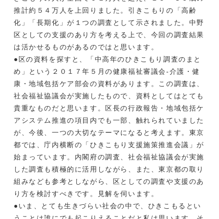
推計約５４万人を上回りました。引きこもりの「高齢
化」「長期化」が１つの調査として示されました。中野
区としての支援のあり方を考える上で、今回の調査結果
は活かせるものがあるのではと思います。
●区の資料を探すと、「中高年のひきこもり調査のまと
め」という２０１７年５月の健康福祉審議会-介護・健
康・地域包括ケア部会の資料があります。この調査は、
社会福祉協議会が実施したもので、資料としてはとても
貴重なものだと思います。区長の行政報告・地域包括ケ
アシステム推進の項目内でも一部、触れられていました
が、今後、一つの大切なテーマになると考えます。東京
都では、庁内横断の「ひきこもり支援施策推進会議」が
始まっています。内閣府の調査、社会福祉協議会が実施
した調査も積極的に活用しながら、また、東京都の取り
組みなども参考としながら、区としての調査や支援のあ
り方を検討すべきです。見解を伺います。
●いま、とても生きづらい社会の中で、ひきこもるとい
うことは誰にでも起こりえることだと私は思います。そ