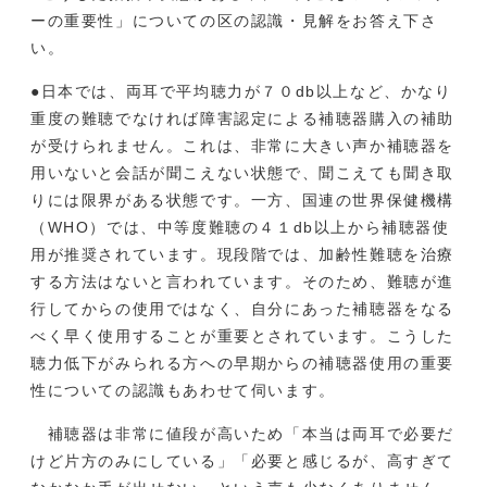
ーの重要性」についての区の認識・見解をお答え下さ
い。
●日本では、両耳で平均聴力が７０db以上など、かなり
重度の難聴でなければ障害認定による補聴器購入の補助
が受けられません。これは、非常に大きい声か補聴器を
用いないと会話が聞こえない状態で、聞こえても聞き取
りには限界がある状態です。一方、国連の世界保健機構
（WHO）では、中等度難聴の４１db以上から補聴器使
用が推奨されています。現段階では、加齢性難聴を治療
する方法はないと言われています。そのため、難聴が進
行してからの使用ではなく、自分にあった補聴器をなる
べく早く使用することが重要とされています。こうした
聴力低下がみられる方への早期からの補聴器使用の重要
性についての認識もあわせて伺います。
補聴器は非常に値段が高いため「本当は両耳で必要だ
けど片方のみにしている」「必要と感じるが、高すぎて