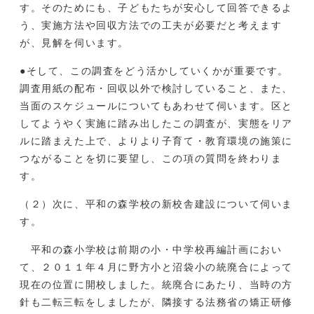
す。そのためにも、子どもたちが安心して回答できるよ
う、実施方法や回収方法での工夫が必要だと考えます
が、見解を伺います。
●そして、この調査をどう活かしていくかが重要です。
調査用紙の配布・回収以外で検討していること、また、
当面のスケジュールについてもあわせて伺います。区と
してようやく実施に踏み出したこの調査が、実態をリア
ルに踏まえた上で、よりより子育て・教育環境の施策に
つながることを切に要望し、この項の質問を終わりま
す。
（２）次に、平和の森学校の新校舎建設について伺いま
す。
平和の森小学校は前期の小・中学校再編計画におい
て、２０１１年４月に野方小と沼袋小の統廃合によって
現在の位置に開校しました。統廃合にあたり、当時の方
針も二転三転をしましたが、隣接する法務省の矯正研修