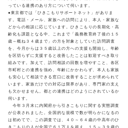
っている連携のあり方について伺います。
●東京都では「ひきこもりサポートネット」がありま
す。電話・メール、家族への訪問により、本人・家族な
どからの相談に応じています。ひきこもりの長期化・高
齢化も課題となる中、これまで「義務教育終了後の１５
歳～概ね３４歳まで」の方を対象としていた訪問調査
を、今月からは３５歳以上の方への支援も開始し、年齢
を区切らずに支援すると改善したことは歓迎すべき取り
組みです。加えて、訪問相談の回数を増やすこと、各区
市町村との連携を強め、年齢にかかわらず、本人も家族
も安心して相談できる窓口に改善することが求められて
います。家族だけでの対応は限界があり、専門家の支え
も欠かせません。都との連携はどのようにされているか
伺います。
今年３月末に内閣府から引きこもりに関する実態調査
が公表されました。全国的な規模で数が明らかになるの
は初めてで、この調査では、４０～６４歳の中高年のひ
きこもりの人が全国で６１万人を超え、１５～３９歳の