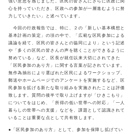
強い意思を感じました。区民の皆さんにさらに区政に関
心を持っていただき、区政への参加が一層進むように努
力していきたい」と述べています。
今回の行政報告では、特に、２の「新しい基本構想と
基本計画の策定」の項の中で、「広範な区民参加による
議論を経て、区民の皆さんとの協同により」という記述
や「多くの区民の皆さんの声を聴くことができるように
努めている」など、区長が就任以来大切にされてきた
「区民参加のあり方」に関する言葉が記されています。
無作為抽出により選ばれた区民によるワークショップ、
郵送やホームページでのアンケートを実施するなど、区
民参加を拡げる新たな取り組みを実施されたことは評価
致します。質問の後半で取り上げますが「ひきこもり」
についてをはじめ、「所得の低い世帯への対応」「一人
暮らしの世帯への支援」などを、課題として認識されて
いることは重要な点として共有致します。
●「区民参加のあり方」として、参加を保障し拡げてい