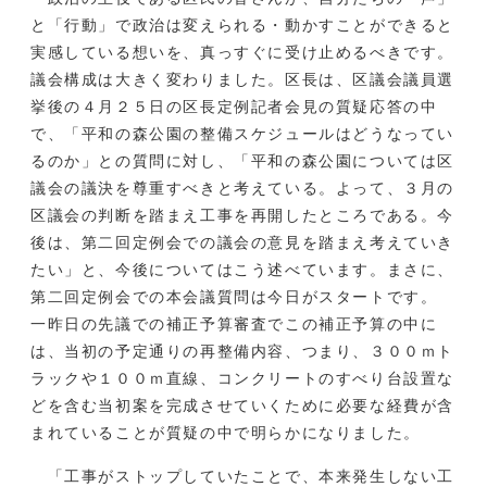
と「行動」で政治は変えられる・動かすことができると
実感している想いを、真っすぐに受け止めるべきです。
議会構成は大きく変わりました。区長は、区議会議員選
挙後の４月２５日の区長定例記者会見の質疑応答の中
で、「平和の森公園の整備スケジュールはどうなってい
るのか」との質問に対し、「平和の森公園については区
議会の議決を尊重すべきと考えている。よって、３月の
区議会の判断を踏まえ工事を再開したところである。今
後は、第二回定例会での議会の意見を踏まえ考えていき
たい」と、今後についてはこう述べています。まさに、
第二回定例会での本会議質問は今日がスタートです。
一昨日の先議での補正予算審査でこの補正予算の中に
は、当初の予定通りの再整備内容、つまり、３００ｍト
ラックや１００ｍ直線、コンクリートのすべり台設置な
どを含む当初案を完成させていくために必要な経費が含
まれていることが質疑の中で明らかになりました。
「工事がストップしていたことで、本来発生しない工