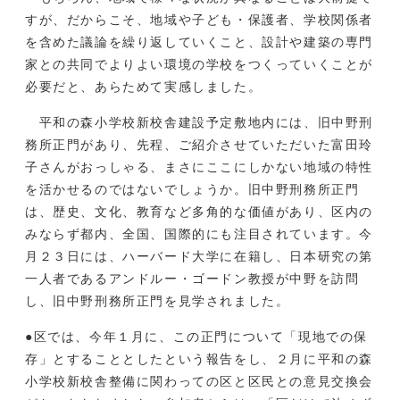
すが、だからこそ、地域や子ども・保護者、学校関係者
を含めた議論を繰り返していくこと、設計や建築の専門
家との共同でよりよい環境の学校をつくっていくことが
必要だと、あらためて実感しました。
平和の森小学校新校舎建設予定敷地内には、旧中野刑
務所正門があり、先程、ご紹介させていただいた富田玲
子さんがおっしゃる、まさにここにしかない地域の特性
を活かせるのではないでしょうか。旧中野刑務所正門
は、歴史、文化、教育など多角的な価値があり、区内の
みならず都内、全国、国際的にも注目されています。今
月２３日には、ハーバード大学に在籍し、日本研究の第
一人者であるアンドルー・ゴードン教授が中野を訪問
し、旧中野刑務所正門を見学されました。
●区では、今年１月に、この正門について「現地での保
存」とすることとしたという報告をし、２月に平和の森
小学校新校舎整備に関わっての区と区民との意見交換会