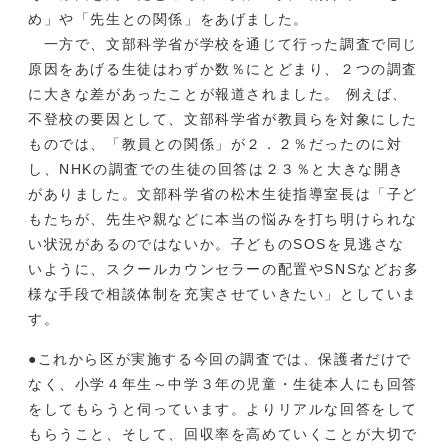
め」や「先生との関係」をあげました。
一方で、文部科学省が学校を通じて行った調査で同じ
原因をあげる生徒はわずか数％にとどまり、２つの調査
に大きな差があったことが報道されました。 例えば、
不登校の要因として、文部科学省が教員らを対象にした
ものでは、「教員との関係」が２．２％だったのに対
し、NHKの調査での生徒の回答は２３％と大きな開き
がありました。文部科学省の松木生徒指導室長は「子ど
もたちが、先生や親などに本当の悩みを打ち明けられな
い状況があるのではないか。子どものSOSを見逃さな
いように、スクールカウンセラーの配置やSNSなどお多
様な手段で相談体制を充実させていきたい」としていま
す。
●これから区が実施する今回の調査では、保護者だけで
なく、小学４年生～中学３年の児童・生徒本人にも回答
をしてもらうと伺っています。よりリアルな回答をして
もらうこと、そして、回収率を高めていくことが大切で