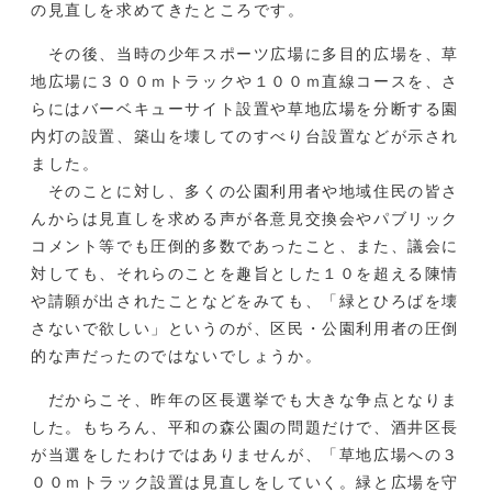
の見直しを求めてきたところです。
その後、当時の少年スポーツ広場に多目的広場を、草
地広場に３００ｍトラックや１００ｍ直線コースを、さ
らにはバーベキューサイト設置や草地広場を分断する園
内灯の設置、築山を壊してのすべり台設置などが示され
ました。
そのことに対し、多くの公園利用者や地域住民の皆さ
んからは見直しを求める声が各意見交換会やパブリック
コメント等でも圧倒的多数であったこと、また、議会に
対しても、それらのことを趣旨とした１０を超える陳情
や請願が出されたことなどをみても、「緑とひろばを壊
さないで欲しい」というのが、区民・公園利用者の圧倒
的な声だったのではないでしょうか。
だからこそ、昨年の区長選挙でも大きな争点となりま
した。もちろん、平和の森公園の問題だけで、酒井区長
が当選をしたわけではありませんが、「草地広場への３
００ｍトラック設置は見直しをしていく。緑と広場を守