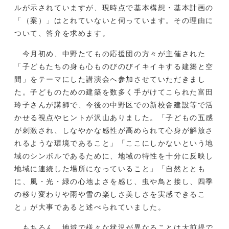
ルが示されていますが、現時点で基本構想・基本計画の
「（案）」はとれていないと伺っています。その理由に
ついて、答弁を求めます。
今月初め、中野たてもの応援団の方々が主催された
「子どもたちの身も心ものびのびイキイキする建築と空
間」をテーマにした講演会へ参加させていただきまし
た。子どものための建築を数多く手がけてこられた富田
玲子さんが講師で、今後の中野区での新校舎建設等で活
かせる視点やヒントが沢山ありました。「子どもの五感
が刺激され、しなやかな感性が高められて心身が解放さ
れるような環境であること」「ここにしかないという地
域のシンボルであるために、地域の特性を十分に反映し
地域に連続した場所になっていること」「自然ととも
に、風・光・緑の心地よさを感じ、虫や鳥と接し、四季
の移り変わりや雨や雪の楽しさ美しさを実感できるこ
と」が大事であると述べられていました。
もちろん、地域で様々な状況が異なることは大前提で