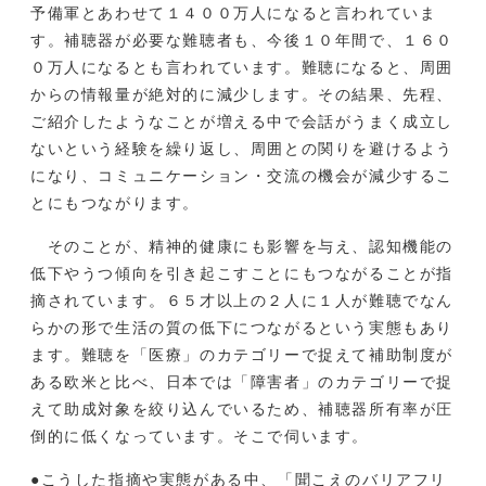
予備軍とあわせて１４００万人になると言われていま
す。補聴器が必要な難聴者も、今後１０年間で、１６０
０万人になるとも言われています。難聴になると、周囲
からの情報量が絶対的に減少します。その結果、先程、
ご紹介したようなことが増える中で会話がうまく成立し
ないという経験を繰り返し、周囲との関りを避けるよう
になり、コミュニケーション・交流の機会が減少するこ
とにもつながります。
そのことが、精神的健康にも影響を与え、認知機能の
低下やうつ傾向を引き起こすことにもつながることが指
摘されています。６５才以上の２人に１人が難聴でなん
らかの形で生活の質の低下につながるという実態もあり
ます。難聴を「医療」のカテゴリーで捉えて補助制度が
ある欧米と比べ、日本では「障害者」のカテゴリーで捉
えて助成対象を絞り込んでいるため、補聴器所有率が圧
倒的に低くなっています。そこで伺います。
●こうした指摘や実態がある中、「聞こえのバリアフリ