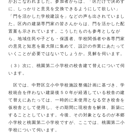
がおこなわれました。参加者からは、「区だけで決めず
に、しっかりと意見を交換できるようにして欲しい」
「門を活かした学校建設を」などの声も出されていまし
た。区内の建築専門家の皆さんからは、門を活かした配
置案も示されています。こうしたものも参考としなが
ら、地域住民や子ども・保護者、学校関係者や各専門家
の意見と知恵を最大限に集めて、設計の作業にあたって
いくことが必要ではないでしょうか。見解を伺います。
（３）次に、桃園第二小学校の校舎建て替えについて伺
います。
区では、中野区立小中学校施設整備計画に基づき、学
校統合を伴わない建築後５０年が経過している校舎の建
て替えにあたっては、一時的に未使用となる空き校舎を
仮校舎として使用し、その期間に現校舎を解体、新築に
することとしています。今後、その対象となるのが本郷
小学校と桃園第二小学校ですが、ここでは、桃園第二小
学校について伺います。