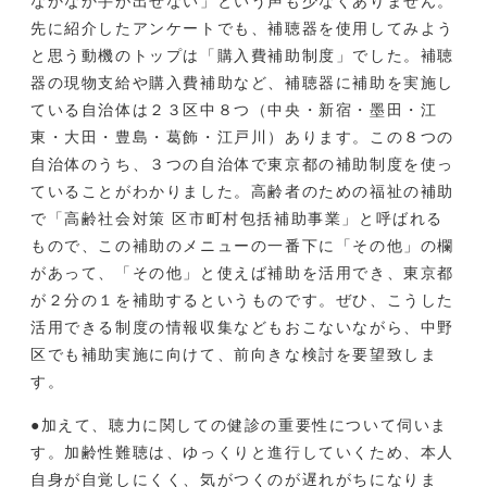
なかなか手が出せない」という声も少なくありません。
先に紹介したアンケートでも、補聴器を使用してみよう
と思う動機のトップは「購入費補助制度」でした。補聴
器の現物支給や購入費補助など、補聴器に補助を実施し
ている自治体は２３区中８つ（中央・新宿・墨田・江
東・大田・豊島・葛飾・江戸川）あります。この８つの
自治体のうち、３つの自治体で東京都の補助制度を使っ
ていることがわかりました。高齢者のための福祉の補助
で「高齢社会対策 区市町村包括補助事業」と呼ばれる
もので、この補助のメニューの一番下に「その他」の欄
があって、「その他」と使えば補助を活用でき、東京都
が２分の１を補助するというものです。ぜひ、こうした
活用できる制度の情報収集などもおこないながら、中野
区でも補助実施に向けて、前向きな検討を要望致しま
す。
●加えて、聴力に関しての健診の重要性について伺いま
す。加齢性難聴は、ゆっくりと進行していくため、本人
自身が自覚しにくく、気がつくのが遅れがちになりま