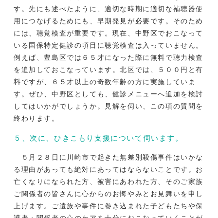
す。先にも述べたように、適切な時期に適切な補聴器使
用につなげるためにも、早期発見が必要です。そのため
には、聴覚検査が重要です。現在、中野区でおこなって
いる国保特定健診の項目に聴覚検査は入っていません。
例えば、豊島区では６５才になった際に無料で聴力検査
を追加しておこなっています。北区では、５００円と有
料ですが、６５才以上の奇数年齢の方に実施していま
す。ぜひ、中野区としても、健診メニューへ追加を検討
してはいかがでしょうか。見解を伺い、この項の質問を
終わります。
５、次に、ひきこもり支援について伺います。
５月２８日に川崎市で起きた無差別殺傷事件はいかな
る理由があっても絶対にあってはならないことです。お
亡くなりになられた方、被害にあわれた方、そのご家族
ご関係者の皆さんに心からのお悔やみとお見舞いを申し
上げます。ご遺族や事件に巻き込まれた子どもたちや保