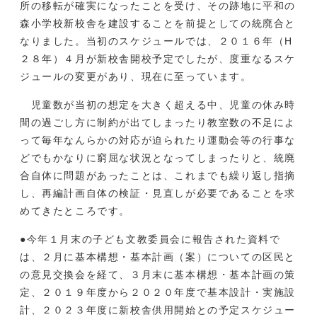
所の移転が確実になったことを受け、その跡地に平和の
森小学校新校舎を建設することを前提としての統廃合と
なりました。当初のスケジュールでは、２０１６年（H
２８年）４月が新校舎開校予定でしたが、度重なるスケ
ジュールの変更があり、現在に至っています。
児童数が当初の想定を大きく超える中、児童の休み時
間の過ごし方に制約が出てしまったり教室数の不足によ
って毎年なんらかの対応が迫られたり運動会等の行事な
どでもかなりに窮屈な状況となってしまったりと、統廃
合自体に問題があったことは、これまでも繰り返し指摘
し、再編計画自体の検証・見直しが必要であることを求
めてきたところです。
●今年１月末の子ども文教委員会に報告された資料で
は、２月に基本構想・基本計画（案）についての区民と
の意見交換会を経て、３月末に基本構想・基本計画の策
定、２０１９年度から２０２０年度で基本設計・実施設
計、２０２３年度に新校舎供用開始との予定スケジュー