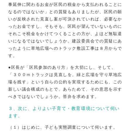
事延伸に関わるお金が区民の税金から支払われることに
なるのではないか」との質疑もありましたが、区民の願
いが反映された見直し案が可決されていれば、必要なか
ったお金ですし、そもそも、区民が望んでいないものに
それこそ税金をかけてつくることの方が、よほど無駄遣
いになるではないでしょうか。建設委員会での質疑にあ
ったように草地広場へのトラック敷設工事は８月からで
す。
●区長が「区民参加のあり方」を大切にし、そして、
「３００ｍトラックは見直しを、緑と広場を守り草地広
場を残す」という自らの公約を実現するためにも、この
新しい議会構成のもとで、あらためて、その意思を示す
べきではないでしょうか。答弁を求めます。
３、次に、よりよい子育て・教育環境について伺い
ます。
（１）はじめに、子ども実態調査について伺います。