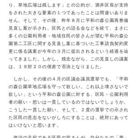
り、草地広場は残します」との公約が、酒井区長が支持
をされた大きな要素の１つであったことは間違いありま
せん。そして、その後、昨年８月に平和の森公園再整備
見直し案が示され、区民との語る会などを経て、まさに
多くの公園利用者・地域住民の皆さんが望む平和の森公
園第二工区に関する見直し案に基づいた工事請負契約変
更に係る議案が今年の３月に提出されるという経過を辿
ってきました。しかし、残念ながら、この見直しの議案
は、１９対２０の僅差で否決となりました。
しかし、その後の４月の区議会議員選挙でも、「平和
の森公園草地広場を守って欲しい。これ以上壊さないで
欲しい」という平和の森公園に対する、区民・公園利用
者の願い・想いは一貫しているのではないでしょうか。
こうした一貫した願い、そして、２度の選挙での示され
た区民の意志をないがしろにすることは、絶対にあって
はいけないと思います。
政治の主役である区民の皆さんが、自分たちの「声」