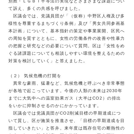
別姓・ＬＧＢＴ平等法の実現などさまざまな課題につい
て訴え、多くの共感を呼びました。
区議会では、党議員団が「（仮称）中野区人権及び多
様性を尊重するまちづくり条例」及び「男女共同参画基
本計画」について、基本指針の策定や事業展開、区民へ
の周知を質すとともに、女性の労働条件の改善や性暴力
の把握と研究などの必要について質問。区は「女性をめ
ぐる諸課題についても相談しやすい環境を整えるための
対策を検討していく」と答えました。
（２） 気候危機の打開を
異常な豪雨、猛暑など、気候危機と呼ぶべき非常事態
が各地で起こっています。今後の人類の未来は2030年
までに大気中への温室効果ガス（大半はCO2）の排出
をいかに抑制させるのかにかかっています。
区議会では党議員団がCO2削減目標の早期達成につ
いて質し、区が施策を推進させ、「目標の早期達成を目
指していきたい」と答弁。来年度は既存住宅の断熱性の