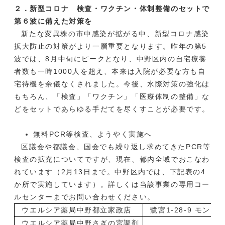
２．新型コロナ 検査・ワクチン・体制整備のセットで
第６波に備えた対策を
新たな変異株の市中感染が拡がる中、新型コロナ感染
拡大防止の対策がより一層重要となります。昨年の第5
波では、8月中旬にピークとなり、中野区内の自宅療養
者数も一時1000人を超え、本来は入院が必要な方も自
宅待機を余儀なくされました。今後、水際対策の強化は
もちろん、「検査」「ワクチン」「医療体制の整備」な
どをセットであらゆる手だてを尽くすことが必要です。
無料PCR等検査、ようやく実施へ
区議会や都議会、国会でも繰り返し求めてきたPCR等
検査の拡充についてですが、現在、都内全域でおこなわ
れています（2月13日まで。中野区内では、下記表の4
か所で実施しています）。詳しくは当該事業の専用コー
ルセンターまでお問い合わせください。
ウエルシア薬局中野都立家政店
鷺宮1-28-9 モンフ
ウエルシア薬局中野さぎの宮調剤