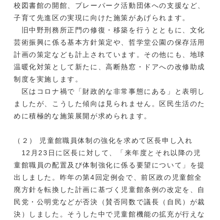
校図書館の開館、プレーパーク活動団体への支援など、
子育て先進区の実現に向けた施策があげられます。
旧中野刑務所正門の修復・移築を行うとともに、文化
芸術振興に係る基本方針策定や、哲学堂公園の保存活用
計画の策定なども計上されています。その他にも、地球
温暖化対策として新たに、高断熱窓・ドアへの改修助成
制度を実施します。
区はコロナ禍で「財政的な非常事態にある」と表明し
ましたが、こうした傾向は見られません。区民生活のた
めに積極的な施策展開が求められます。
（２） 児童館職員体制の強化を求めて区長申し入れ
12月23日に区長に対して、「来年度とそれ以降の児
童館職員の配置及び体制強化に係る要望について」を提
出しました。昨年の第4回定例会で、前区政の児童館全
廃方針を転換した計画に基づく児童館条例の改定を、自
民党・公明党などが否決（賛否同数で議長（自民）が裁
決）しました。そうした中で児童館機能の拡充が行えな